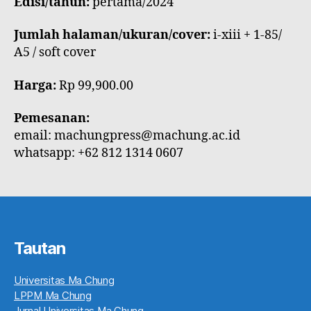
Edisi/tahun:
pertama/2024
Jumlah halaman/ukuran/cover:
i-xiii + 1-85/
A5 / soft cover
Harga:
Rp 99,900.00
Pemesanan:
email:
machungpress@machung.ac.id
whatsapp: +62 812 1314 0607
Tautan
Universitas Ma Chung
LPPM Ma Chung
Jurnal Universitas Ma Chung